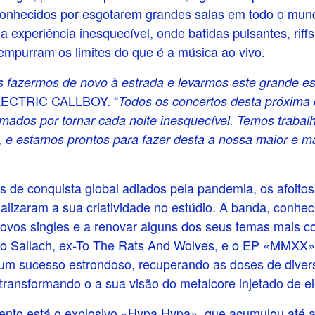
nhecidos por esgotarem grandes salas em todo o m
 experiência inesquecível, onde batidas pulsantes, riffs
empurram os limites do que é a música ao vivo.
 fazermos de novo à estrada e levarmos este grande e
ELECTRIC CALLBOY. “
Todos os concertos desta próxima
mados por tornar cada noite inesquecível. Temos traba
 e estamos prontos para fazer desta a nossa maior e ma
os de conquista global adiados pela pandemia, os afo
alizaram a sua criatividade no estúdio. A banda, conhe
 novos singles e a renovar alguns dos seus temas mais 
o Sallach, ex-To The Rats And Wolves, e o EP «MMXX»,
um sucesso estrondoso, recuperando as doses de divers
 transformando o a sua visão do metalcore injetado de el
mento está o explosivo «Hypa Hypa», que acumulou até