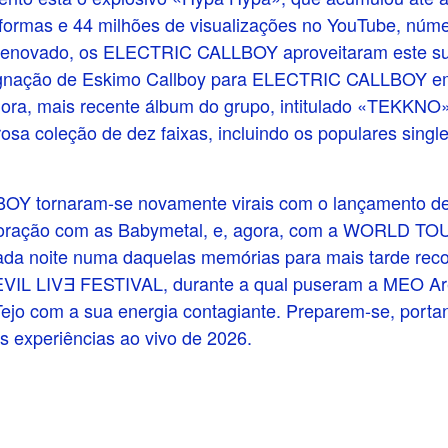
taformas e 44 milhões de visualizações no YouTube, núm
renovado, os ELECTRIC CALLBOY aproveitaram este su
ignação de Eskimo Callboy para ELECTRIC CALLBOY em
gora, mais recente álbum do grupo, intitulado «TEKKNO»
osa coleção de dez faixas, incluindo os populares sin
Y tornaram-se novamente virais com o lançamento de
oração com as Babymetal, e, agora, com a WORLD TOU
cada noite numa daquelas memórias para mais tarde rec
EVIL LIVƎ FESTIVAL, durante a qual puseram a MEO Aren
Tejo com a sua energia contagiante. Preparem-se, porta
es experiências ao vivo de 2026.