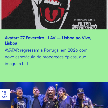
Avatar: 27 Fevereiro | LAV – Lisboa ao Vivo,
Lisboa
AVATAR regressam a Portugal em 2026 com
novo espetáculo de proporções épicas, que
integra a [...]
18
Abr