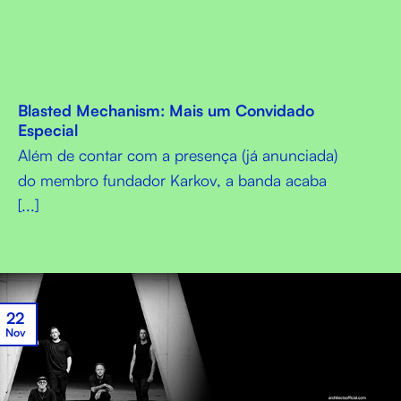
Blasted Mechanism: Mais um Convidado
Especial
Além de contar com a presença (já anunciada)
do membro fundador Karkov, a banda acaba
[...]
22
Nov