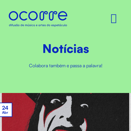
Skip
to
content
Notícias
Colabora também e passa a palavra!
24
Abr