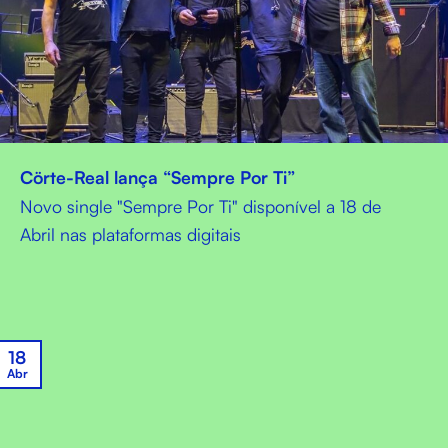
Cörte-Real lança “Sempre Por Ti”
Novo single "Sempre Por Ti" disponível a 18 de
Abril nas plataformas digitais
18
Abr