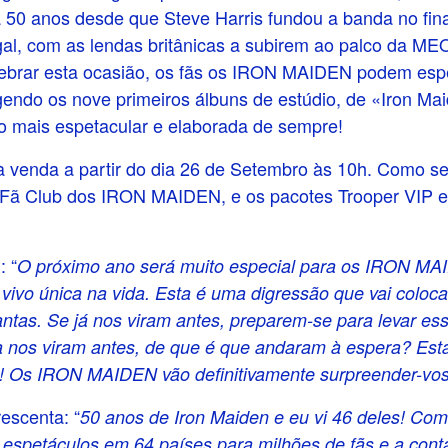
la 50 anos desde que Steve Harris fundou a banda no fi
, com as lendas britânicas a subirem ao palco da MEO
lebrar esta ocasião, os fãs os IRON MAIDEN podem esp
gendo os nove primeiros álbuns de estúdio, de «Iron Ma
o mais espetacular e elaborada de sempre!
 à venda a partir do dia 26 de Setembro às 10h. Como 
Fã Club dos IRON MAIDEN, e os pacotes Trooper VIP es
: “
O próximo ano será muito especial para os IRON MA
vivo única na vida. Esta é uma digressão que vai coloca
tas. Se já nos viram antes, preparem-se para levar ess
nos viram antes, de que é que andaram à espera? Esta
! Os IRON MAIDEN vão definitivamente surpreender-vos
scenta: “
50 anos de Iron Maiden e eu vi 46 deles! Co
 espetáculos em 64 países para milhões de fãs e a cont