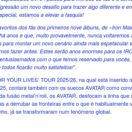
gressão um novo desafio para trazer algo diferente e e
special, estamos a elevar a fasquia!
favoritos dos fãs dos primeiros nove álbuns, de «Iron M
há anos e que, muito provavelmente, nunca voltaremos a
 para montar um novo cenário ainda mais espetacular e
os fazer antes. Estes serão anos enormes para os I
 entusiasmados com o que temos reservado para vocês, 
”.
todos ficarão muito satisfeitos!
R YOUR LIVES’ TOUR 2025/26, na qual está inserido 
2025, contará também com os suecos AVATAR como convi
os da fusão metal’n’roll, os AVATAR, desfocam a linha q
 a derrubar as fronteiras entre o que é habitualmente
inho, já se transformaram num fenómeno global.