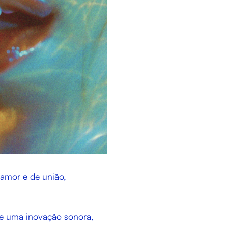
 amor e de união,
e uma inovação sonora,