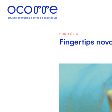
Skip
to
content
PORTFÓLIO
Fingertips novo