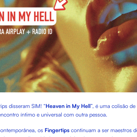
tips disseram SIM! “
Heaven in My Hell
”, é uma colisão de
ncontro íntimo e universal com outra pessoa.
ontemporânea, os
Fingertips
continuam a ser maestros d