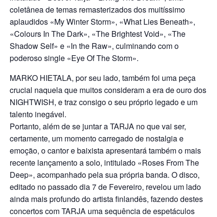
coletânea de temas remasterizados dos muitíssimo
aplaudidos «My Winter Storm», «What Lies Beneath»,
«Colours In The Dark», «The Brightest Void», «The
Shadow Self» e «In the Raw», culminando com o
poderoso single «Eye Of The Storm».
MARKO HIETALA, por seu lado, também foi uma peça
crucial naquela que muitos consideram a era de ouro dos
NIGHTWISH, e traz consigo o seu próprio legado e um
talento inegável.
Portanto, além de se juntar a TARJA no que vai ser,
certamente, um momento carregado de nostalgia e
emoção, o cantor e baixista apresentará também o mais
recente lançamento a solo, intitulado «Roses From The
Deep», acompanhado pela sua própria banda. O disco,
editado no passado dia 7 de Fevereiro, revelou um lado
ainda mais profundo do artista finlandês, fazendo destes
concertos com TARJA uma sequência de espetáculos