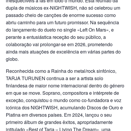
inesquecíveis a fãs em todo o mundo. Esta reunião da
dupla de músicos ex-NIGHTWISH, não só celebrou um
passado cheio de canções de enorme sucesso como
abriu caminho para um futuro promissor. Na sequência
do lançamento do dueto no single «Left On Mars», e
perante a entusiástica receção do seu público, a
colaboração vai prolongar-se em 2026, prometendo
ainda mais atuações de excelência em várias partes do
globo.
Reconhecida como a Rainha do metal/rock sinfónico,
TARJA TURUNEN continua a ser a artista solo
finlandesa de maior nome internacional dentro do género
em que se move. Soprano, compositora e intérprete de
exceção, conquistou o mundo como co-fundadora e voz
icónica dos NIGHTWISH, acumulando Discos de Ouro e
Platina em diversos países. Em 2024, lançou o seu
primeiro álbum de grandes êxitos, apropriadamente
intitulado «Best of Tarja – Living The Dream», uma